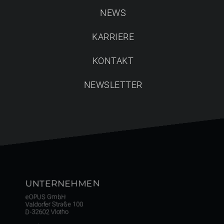
eOPUS setzt völlig neue Maßstäbe beim Planen,
NEWS
Einrichten & Kalkulieren in Echtzeit 3D, ohne aufwendiges
Raytrace-Rendering
und mit freiem VR-Rundgang für
KARRIERE
pure Kundenbegeisterung.
KONTAKT
NEWSLETTER
UNTERNEHMEN
eOPUS GmbH
Valdorfer Straße 100
D-32602 Vlotho