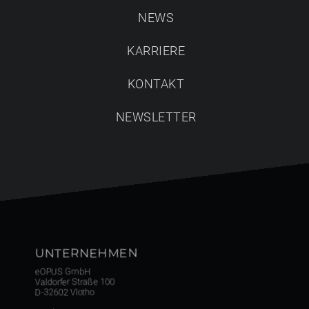
eOPUS setzt völlig neue Maßstäbe beim Planen,
NEWS
Einrichten & Kalkulieren in Echtzeit 3D, ohne aufwendiges
Raytrace-Rendering
und mit freiem VR-Rundgang für
KARRIERE
pure Kundenbegeisterung.
KONTAKT
NEWSLETTER
UNTERNEHMEN
eOPUS GmbH
Valdorfer Straße 100
D-32602 Vlotho