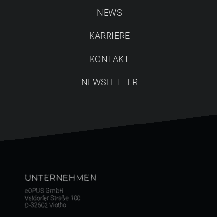
eOPUS setzt völlig neue Maßstäbe beim Planen,
NEWS
Einrichten & Kalkulieren in Echtzeit 3D, ohne aufwendiges
Raytrace-Rendering
und mit freiem VR-Rundgang für
KARRIERE
pure Kundenbegeisterung.
KONTAKT
NEWSLETTER
UNTERNEHMEN
eOPUS GmbH
Valdorfer Straße 100
D-32602 Vlotho