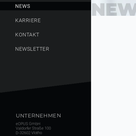
NEW
NEWS
KARRIERE
KONTAKT
NEWSLETTER
UNTERNEHMEN
eOPUS GmbH
Valdorfer Straße 100
D-32602 Vlotho