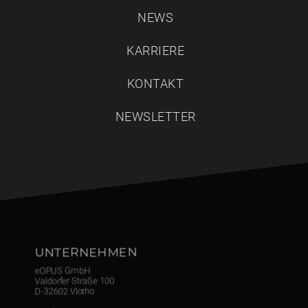
NEWS
KARRIERE
KONTAKT
NEWSLETTER
Maßgeschneiderte Lösungen für den
Lebensraum Küche werden greifbar.
Inszenierung von individuellen und
ästhetischen Küchensystemen in
authentischer Perfektion.
UNTERNEHMEN
Video 1 ansehen
eOPUS GmbH
Valdorfer Straße 100
D-32602 Vlotho
Video 2 ansehen